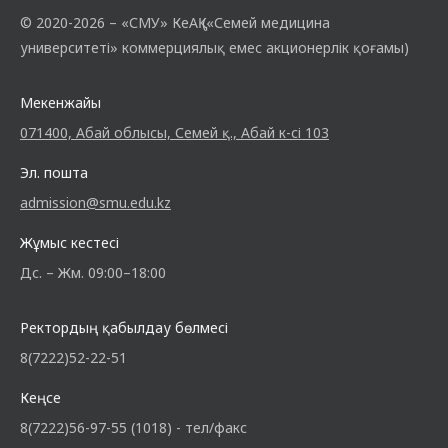
© 2020-
2026 – «СМУ» КеАҚ («Семей медицина
университеті» коммерциялық емес акционерлік қоғамы)
Мекенжайы
071400, Абай облысы, Семей қ., Абай к-сі 103
Эл. пошта
admission@smu.edu.kz
Жұмыс кестесі
Дс. – Жм. 09:00–18:00
Ректордың қабылдау бөлмесі
8(7222)52-22-51
Кеңсе
8(7222)56-97-55 (1018) - тел/факс