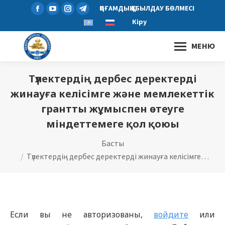
Facebook
YouTube
Instagram
Telegram
ҚОҒАМДЫҚ ҚАБЫЛДАУ БӨЛМЕСІ
page
page
page
page
Кіру
opens
opens
opens
opens
МЕНЮ
in
in
in
in
new
new
new
new
window
window
window
window
Түлектердің дербес деректерді
жинауға келісімге және мемлекеттік
грантты жұмыспен өтеуге
міндеттемеге қол қоюы
You are here:
Басты
Түлектердің дербес деректерді жинауға келісімге…
Если вы не авторизованы,
войдите
или