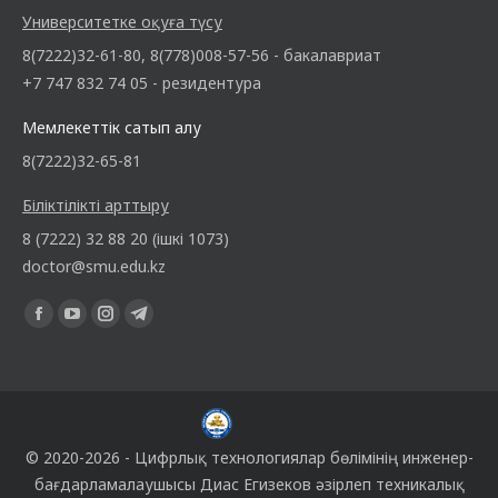
Университетке оқуға түсу
8(7222)32-61-80, 8(778)008-57-56 - бакалавриат
+7 747 832 74 05 - резидентура
Мемлекеттік сатып алу
8(7222)32-65-81
Біліктілікті арттыру
8 (7222) 32 88 20 (ішкі 1073)
doctor@smu.edu.kz
Find us on:
Facebook
YouTube
Instagram
Telegram
page
page
page
page
opens
opens
opens
opens
in
in
in
in
new
new
new
new
© 2020-2026 -
Цифрлық технологиялар бөлімінің
инженер-
window
window
window
window
бағдарламалаушысы
Диас Егизеков
әзірлеп техникалық