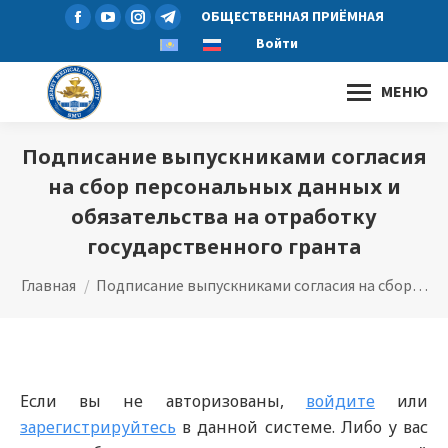
Страница
Страница
Страница
Страница
ОБЩЕСТВЕННАЯ ПРИЁМНАЯ
Facebook
YouTube
Instagram
Telegram
Войти
открывается
открывается
открывается
открывается
МЕНЮ
в
в
в
в
новом
новом
новом
новом
окне
окне
окне
окне
Подписание выпускниками согласия
на сбор персональных данных и
обязательства на отработку
государственного гранта
Вы здесь:
Главная
Подписание выпускниками согласия на сбор…
Если вы не авторизованы,
войдите
или
зарегистрируйтесь
в данной системе. Либо у вас