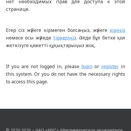
нет необходимых прав для доступа к этой
странице.
Егер сіз жүйеге кірмеген болсаңыз, жүйеге
кіріңіз
немесе осы жүйеде
тіркеліңіз
. Әлде бұл бетке қол
жеткізуге қажетті құқықтарыңыз жоқ.
If you are not logged in, please
login
or
register
in
this system. Or you do not have the necessary rights
to access this page.
© 2020-2026 – НАО «МУС» (Некоммерческое акционерное